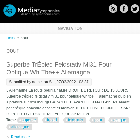
Skip to main content
NAVIGATION
You are here
Home
» pour
pour
Superbe TrÉpied Feldstativ Ml31 Pour
Optique Wh Tbe++ Allemagne
Submitted by
admin
on Sat, 07/02/2022 - 08:37
L Allemagne En route pour la nature DROIT DE RETOUR DE 15 JOURS.
Superbe trépied feldstativ ml31 pour optique wh tbe++ allemagne ou bien
à prendre sur strasbourg! GARANTIE D'AVANT LE 8 MAI 1945! Paiement
par chèque bancaire accepté et bienvenu! TOUT FONCTIONNE ET SANS
FORCER. UNE PARTIE MÉTALLIQUE ABÎMÉE cf.
Tags:
superbe
trpied
feldstativ
pour
optique
allemagne
Read more
about Superbe TrÉpied Feldstativ Ml31 Pour Optique Wh Tbe++