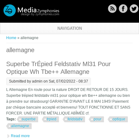
Skip to main content
NAVIGATION
You are here
Home
» allemagne
allemagne
Superbe TrÉpied Feldstativ Ml31 Pour
Optique Wh Tbe++ Allemagne
Submitted by
admin
on Sat, 07/02/2022 - 08:37
L Allemagne En route pour la nature DROIT DE RETOUR DE 15 JOURS.
Superbe trépied feldstativ ml31 pour optique wh tbe++ allemagne ou bien
à prendre sur strasbourg! GARANTIE D'AVANT LE 8 MAI 1945! Paiement
par chèque bancaire accepté et bienvenu! TOUT FONCTIONNE ET SANS
FORCER. UNE PARTIE MÉTALLIQUE ABÎMÉE cf.
Tags:
superbe
trpied
feldstativ
pour
optique
allemagne
Read more
about Superbe TrÉpied Feldstativ Ml31 Pour Optique Wh Tbe++